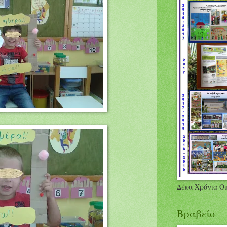
Δέκα Χρόνια Οι
Βραβείο