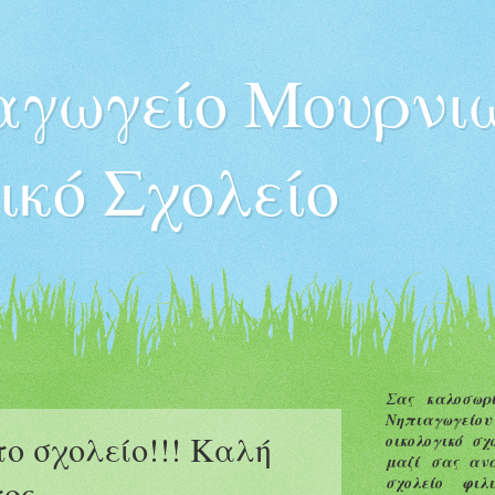
αγωγείο Μουρνι
ικό Σχολείο
7
Σας καλοσωρί
Νηπιαγωγείο
ο σχολείο!!! Καλή
οικολογικό σχ
μαζί σας ανα
ς....
σχολείο φιλ